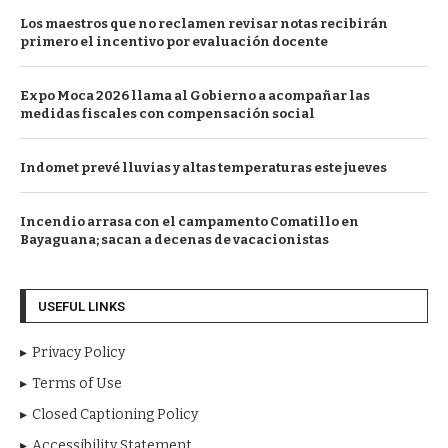
Los maestros que no reclamen revisar notas recibirán
primero el incentivo por evaluación docente
Expo Moca 2026 llama al Gobierno a acompañar las
medidas fiscales con compensación social
Indomet prevé lluvias y altas temperaturas este jueves
Incendio arrasa con el campamento Comatillo en
Bayaguana; sacan a decenas de vacacionistas
USEFUL LINKS
Privacy Policy
Terms of Use
Closed Captioning Policy
Accessibility Statement