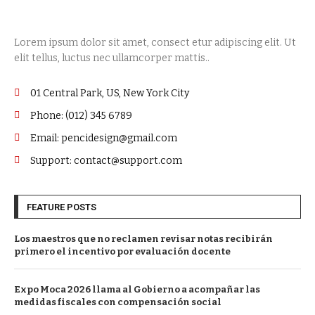
Lorem ipsum dolor sit amet, consect etur adipiscing elit. Ut
elit tellus, luctus nec ullamcorper mattis..
01 Central Park, US, New York City
Phone: (012) 345 6789
Email: pencidesign@gmail.com
Support: contact@support.com
FEATURE POSTS
Los maestros que no reclamen revisar notas recibirán
primero el incentivo por evaluación docente
Expo Moca 2026 llama al Gobierno a acompañar las
medidas fiscales con compensación social