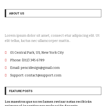
ABOUT US
Lorem ipsum dolor sit amet, consect etur adipiscing elit. Ut
elit tellus, luctus nec ullamcorper mattis..
01 Central Park, US, New York City
Phone: (012) 345 6789
Email: pencidesign@gmail.com
Support: contact@support.com
FEATURE POSTS
Los maestros que no reclamen revisar notas recibirán
primero el incentivo por evaluación docente