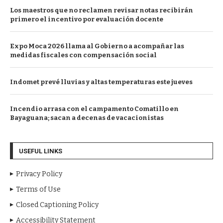
Los maestros que no reclamen revisar notas recibirán
primero el incentivo por evaluación docente
Expo Moca 2026 llama al Gobierno a acompañar las
medidas fiscales con compensación social
Indomet prevé lluvias y altas temperaturas este jueves
Incendio arrasa con el campamento Comatillo en
Bayaguana; sacan a decenas de vacacionistas
USEFUL LINKS
Privacy Policy
Terms of Use
Closed Captioning Policy
Accessibility Statement