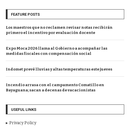
FEATURE POSTS
Los maestros que no reclamen revisar notas recibirán
primero el incentivo por evaluación docente
Expo Moca 2026 llama al Gobierno a acompañar las
medidas fiscales con compensación social
Indomet prevé lluvias y altas temperaturas este jueves
Incendio arrasa con el campamento Comatillo en
Bayaguana; sacan a decenas de vacacionistas
USEFUL LINKS
Privacy Policy