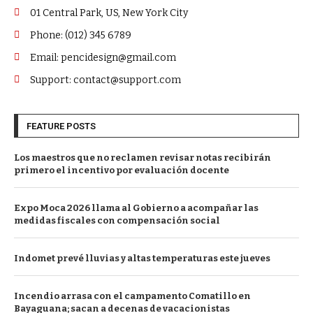
01 Central Park, US, New York City
Phone: (012) 345 6789
Email: pencidesign@gmail.com
Support: contact@support.com
FEATURE POSTS
Los maestros que no reclamen revisar notas recibirán
primero el incentivo por evaluación docente
Expo Moca 2026 llama al Gobierno a acompañar las
medidas fiscales con compensación social
Indomet prevé lluvias y altas temperaturas este jueves
Incendio arrasa con el campamento Comatillo en
Bayaguana; sacan a decenas de vacacionistas