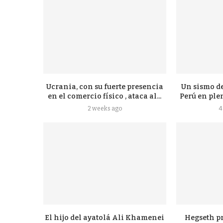
Ucrania, con su fuerte presencia
Un sismo d
en el comercio físico , ataca al...
Perú en ple
2 weeks ago
4
El hijo del ayatolá Ali Khamenei
Hegseth p