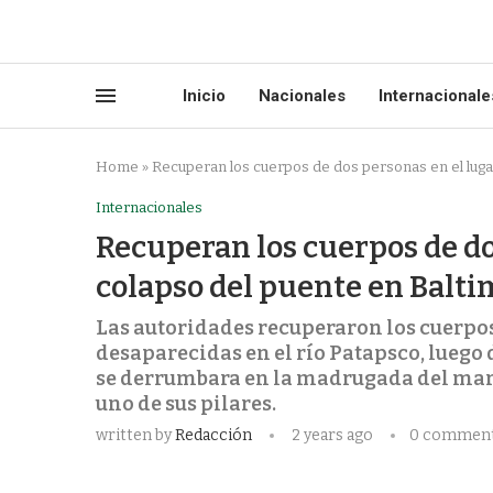
Inicio
Nacionales
Internacionale
Home
»
Recuperan los cuerpos de dos personas en el luga
Internacionales
Recuperan los cuerpos de do
colapso del puente en Balti
Las autoridades recuperaron los cuerpos
desaparecidas en el río Patapsco, luego 
se derrumbara en la madrugada del marte
uno de sus pilares.
written by
Redacción
2 years ago
0 commen