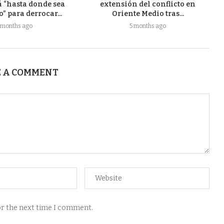
á “hasta donde sea
extensión del conflicto en
” para derrocar...
Oriente Medio tras...
 months ago
5 months ago
 A COMMENT
for the next time I comment.