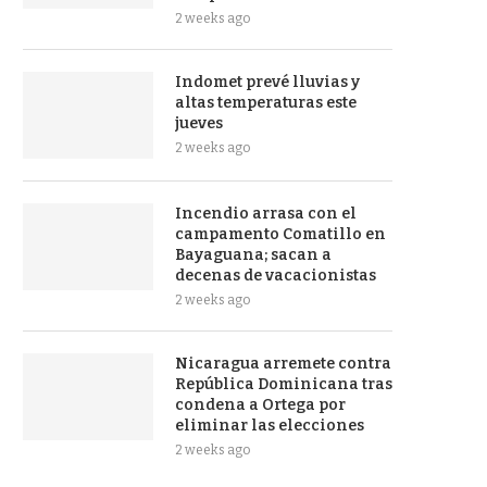
2 weeks ago
Indomet prevé lluvias y
altas temperaturas este
jueves
2 weeks ago
Incendio arrasa con el
campamento Comatillo en
Bayaguana; sacan a
decenas de vacacionistas
2 weeks ago
Nicaragua arremete contra
República Dominicana tras
condena a Ortega por
eliminar las elecciones
2 weeks ago