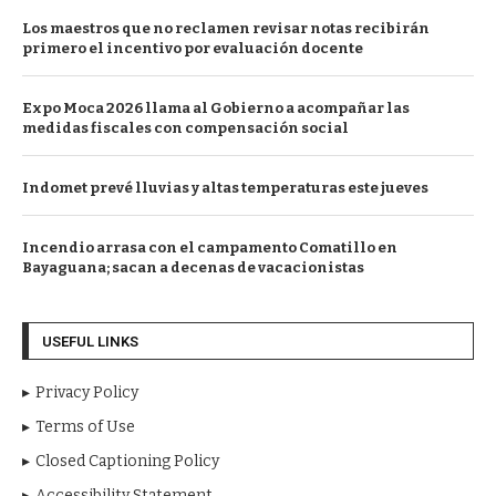
Los maestros que no reclamen revisar notas recibirán
primero el incentivo por evaluación docente
Expo Moca 2026 llama al Gobierno a acompañar las
medidas fiscales con compensación social
Indomet prevé lluvias y altas temperaturas este jueves
Incendio arrasa con el campamento Comatillo en
Bayaguana; sacan a decenas de vacacionistas
USEFUL LINKS
Privacy Policy
Terms of Use
Closed Captioning Policy
Accessibility Statement