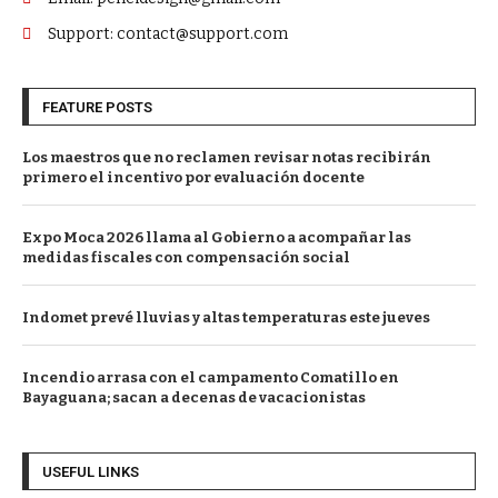
Support: contact@support.com
FEATURE POSTS
Los maestros que no reclamen revisar notas recibirán
primero el incentivo por evaluación docente
Expo Moca 2026 llama al Gobierno a acompañar las
medidas fiscales con compensación social
Indomet prevé lluvias y altas temperaturas este jueves
Incendio arrasa con el campamento Comatillo en
Bayaguana; sacan a decenas de vacacionistas
USEFUL LINKS