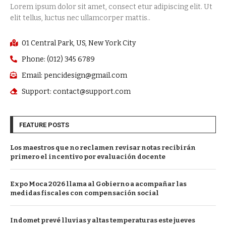
Lorem ipsum dolor sit amet, consect etur adipiscing elit. Ut
elit tellus, luctus nec ullamcorper mattis..
01 Central Park, US, New York City
Phone: (012) 345 6789
Email: pencidesign@gmail.com
Support: contact@support.com
FEATURE POSTS
Los maestros que no reclamen revisar notas recibirán
primero el incentivo por evaluación docente
Expo Moca 2026 llama al Gobierno a acompañar las
medidas fiscales con compensación social
Indomet prevé lluvias y altas temperaturas este jueves