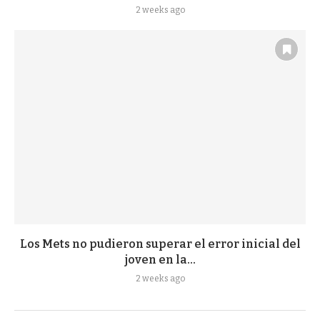
2 weeks ago
Los Mets no pudieron superar el error inicial del
joven en la...
2 weeks ago