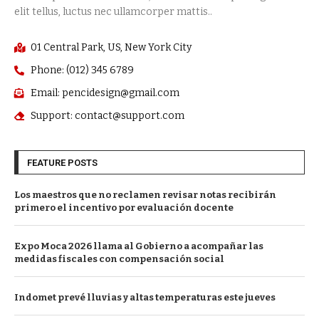
elit tellus, luctus nec ullamcorper mattis..
01 Central Park, US, New York City
Phone: (012) 345 6789
Email: pencidesign@gmail.com
Support: contact@support.com
FEATURE POSTS
Los maestros que no reclamen revisar notas recibirán
primero el incentivo por evaluación docente
Expo Moca 2026 llama al Gobierno a acompañar las
medidas fiscales con compensación social
Indomet prevé lluvias y altas temperaturas este jueves