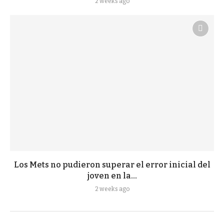
2 weeks ago
Los Mets no pudieron superar el error inicial del
joven en la...
2 weeks ago