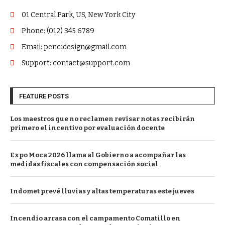
01 Central Park, US, New York City
Phone: (012) 345 6789
Email: pencidesign@gmail.com
Support: contact@support.com
FEATURE POSTS
Los maestros que no reclamen revisar notas recibirán
primero el incentivo por evaluación docente
Expo Moca 2026 llama al Gobierno a acompañar las
medidas fiscales con compensación social
Indomet prevé lluvias y altas temperaturas este jueves
Incendio arrasa con el campamento Comatillo en