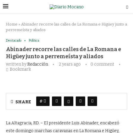
Home
»
Abinader recorre las calles de La Romana e Higüey junto a
perremeísta y aliados
Destacado
Política
Abinader recorre las calles de La Romana e
Higüey junto a perremeísta y aliados
written by
Redacción
2 years ago
0 comment
Bookmark
0
SHARE
La Altagracia, RD. – El presidente Luis Abinader, encabezó
este domingo marchas caravanas en La Romana e Higüey,