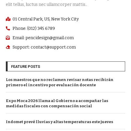
elit tellus, luctus nec ullamcorper mattis..
01 Central Park, US, New York City
Phone: (012) 345 6789
Email: pencidesign@gmail.com
Support: contact@support.com
FEATURE POSTS
Los maestros que no reclamen revisar notas recibirán
primero el incentivo por evaluación docente
Expo Moca 2026 llama al Gobierno a acompañar las
medidas fiscales con compensación social
Indomet prevé lluvias y altas temperaturas este jueves