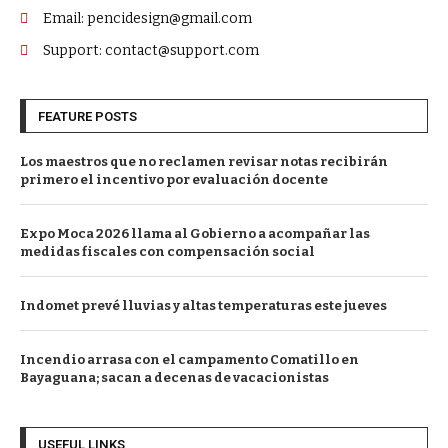
Email: pencidesign@gmail.com
Support: contact@support.com
FEATURE POSTS
Los maestros que no reclamen revisar notas recibirán
primero el incentivo por evaluación docente
Expo Moca 2026 llama al Gobierno a acompañar las
medidas fiscales con compensación social
Indomet prevé lluvias y altas temperaturas este jueves
Incendio arrasa con el campamento Comatillo en
Bayaguana; sacan a decenas de vacacionistas
USEFUL LINKS