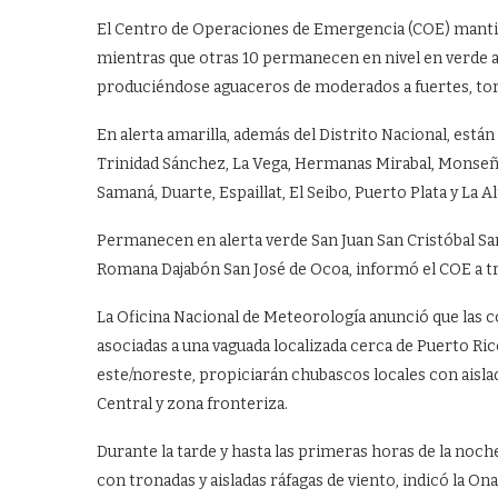
El Centro de Operaciones de Emergencia (COE) mantiene
mientras que otras 10 permanecen en nivel en verde a
produciéndose aguaceros de moderados a fuertes, torm
En alerta amarilla, además del Distrito Nacional, est
Trinidad Sánchez, La Vega, Hermanas Mirabal, Monseñ
Samaná, Duarte, Espaillat, El Seibo, Puerto Plata y La A
Permanecen en alerta verde San Juan San Cristóbal San
Romana Dajabón San José de Ocoa, informó el COE a tra
La Oficina Nacional de Meteorología anunció que las c
asociadas a una vaguada localizada cerca de Puerto Ric
este/noreste, propiciarán chubascos locales con aislad
Central y zona fronteriza.
Durante la tarde y hasta las primeras horas de la noc
con tronadas y aisladas ráfagas de viento, indicó la On