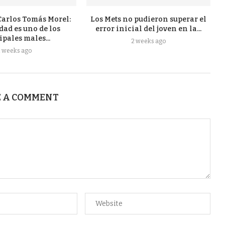
arlos Tomás Morel:
Los Mets no pudieron superar el
dad es uno de los
error inicial del joven en la...
ipales males...
2 weeks ago
2 weeks ago
 A COMMENT