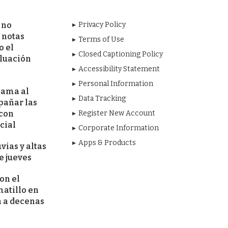
 no
Privacy Policy
 notas
Terms of Use
o el
Closed Captioning Policy
aluación
Accessibility Statement
Personal Information
lama al
Data Tracking
pañar las
 con
Register New Account
cial
Corporate Information
Apps & Products
vias y altas
e jueves
on el
tillo en
 a decenas