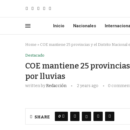
Inicio
Nacionales
Internacion
Home
»
COE mantiene 25 provincias y el Distrito Nacional en
Destacado
COE mantiene 25 provincias y
por lluvias
written by
Redacción
2 years ago
0 commen
0
SHARE