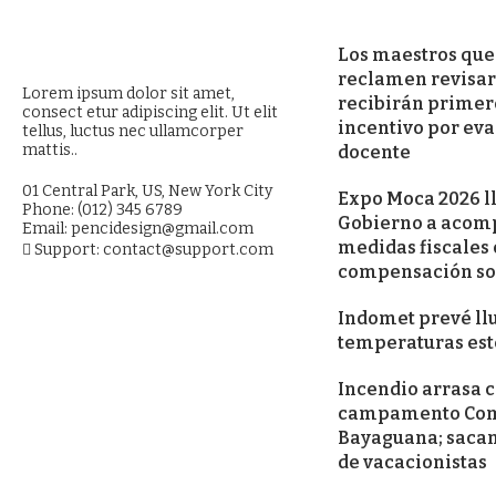
Los maestros que
reclamen revisar
Lorem ipsum dolor sit amet,
recibirán primer
consect etur adipiscing elit. Ut elit
incentivo por ev
tellus, luctus nec ullamcorper
mattis..
docente
01 Central Park, US, New York City
Expo Moca 2026 l
Phone: (012) 345 6789
Gobierno a acom
Email: pencidesign@gmail.com
medidas fiscales
Support: contact@support.com
compensación so
Indomet prevé llu
temperaturas est
Incendio arrasa c
campamento Coma
Bayaguana; sacan
de vacacionistas