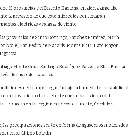
 15 provincias y el Distrito Nacional en alerta amarilla,
nte la previsión de que este miércoles continuarán
entas eléctricas y ráfagas de viento.
án las provincias de Santo Domingo, Sánchez Ramírez, María
or Nouel, San Pedro de Macorís, Monte Plata, Hato Mayor,
ltagracia
tiago Monte Cristi Santiago Rodríguez Valverde Elías Piña La
vés de sus redes sociales.
ondiciones del tiempo seguirán bajo la humedad e inestabilidad
o con movimiento hacia el este que unida al viento del
as tronadas en las regiones noreste, sureste, Cordillera
he, las precipitaciones serán en forma de aguaceros moderados
amet en su último boletín.