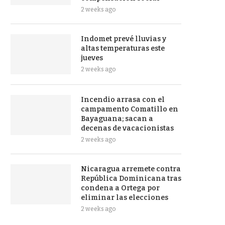
2 weeks ago
Indomet prevé lluvias y
altas temperaturas este
jueves
2 weeks ago
Incendio arrasa con el
campamento Comatillo en
Bayaguana; sacan a
decenas de vacacionistas
2 weeks ago
Nicaragua arremete contra
República Dominicana tras
condena a Ortega por
eliminar las elecciones
2 weeks ago