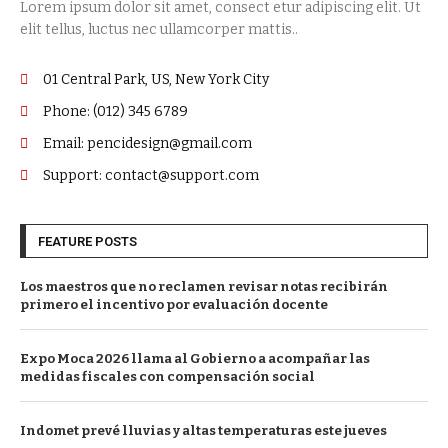
Lorem ipsum dolor sit amet, consect etur adipiscing elit. Ut
elit tellus, luctus nec ullamcorper mattis..
01 Central Park, US, New York City
Phone: (012) 345 6789
Email: pencidesign@gmail.com
Support: contact@support.com
FEATURE POSTS
Los maestros que no reclamen revisar notas recibirán
primero el incentivo por evaluación docente
Expo Moca 2026 llama al Gobierno a acompañar las
medidas fiscales con compensación social
Indomet prevé lluvias y altas temperaturas este jueves