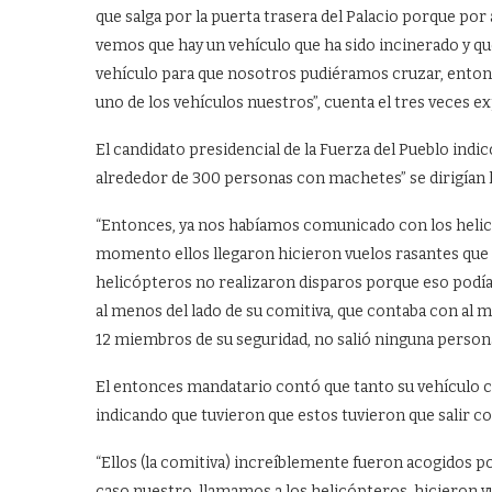
que salga por la puerta trasera del Palacio porque po
vemos que hay un vehículo que ha sido incinerado y qu
vehículo para que nosotros pudiéramos cruzar, enton
uno de los vehículos nuestros”, cuenta el tres veces ex
El candidato presidencial de la Fuerza del Pueblo indi
alrededor de 300 personas con machetes” se dirigían h
“Entonces, ya nos habíamos comunicado con los helicó
momento ellos llegaron hicieron vuelos rasantes que 
helicópteros no realizaron disparos porque eso podía 
al menos del lado de su comitiva, que contaba con al m
12 miembros de su seguridad, no salió ninguna person
El entonces mandatario contó que tanto su vehículo
indicando que tuvieron que estos tuvieron que salir co
“Ellos (la comitiva) increíblemente fueron acogidos por 
caso nuestro, llamamos a los helicópteros, hicieron v