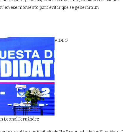
ón” en ese momento para evitar que se generara un
VIDEO
gún Leonel Fernández
ste era el tercer invitado de “La Propuesta de los Candidatos”