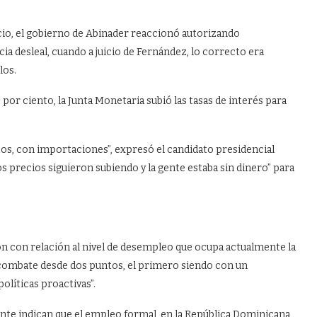
o, el gobierno de Abinader reaccionó autorizando
 desleal, cuando a juicio de Fernández, lo correcto era
los.
por ciento, la Junta Monetaria subió las tasas de interés para
ctos, con importaciones”, expresó el candidato presidencial
s precios siguieron subiendo y la gente estaba sin dinero” para
on con relación al nivel de desempleo que ocupa actualmente la
 combate desde dos puntos, el primero siendo con un
líticas proactivas”.
ente indican que el empleo formal, en la República Dominicana,