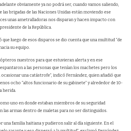
r adelante obviamente ya no podrá ser, cuando vamos saliendo,
e las brigadas de las Naciones Unidas están moviendo ese
ces unas ametralladoras nos disparan y hacen impacto con
presidente de la República.
có que luego de esos disparos se dio cuenta que una multitud “de
acia su equipo.
pteros nuestros para que estuvieran alerta y en ese
espantaron a las personas que tenían los machetes pero los
ocasionar una catástrofe”, indicó Fernández, quien añadió que
enos ocho “altos funcionario de su gabinete” y alrededor de 10-
a herida.
 como uno en donde estaban miembros de su seguridad
n las armas dentro de maletas para no ser distinguidos.
una familia haitiana y pudieron salir al día siguiente. En el
uelo rasante y eso dispersó a la multitud”, exclamó Fernández,