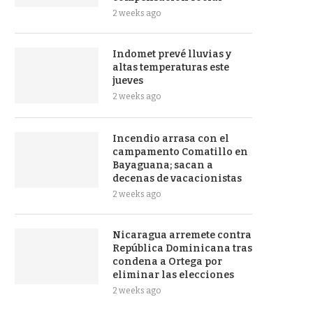
2 weeks ago
Indomet prevé lluvias y
altas temperaturas este
jueves
2 weeks ago
Incendio arrasa con el
campamento Comatillo en
Bayaguana; sacan a
decenas de vacacionistas
2 weeks ago
Nicaragua arremete contra
República Dominicana tras
condena a Ortega por
eliminar las elecciones
2 weeks ago