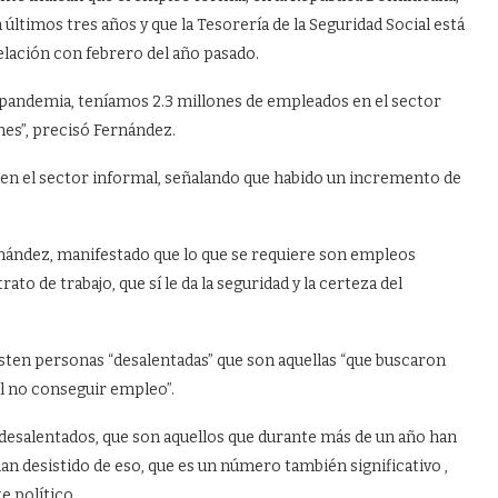
últimos tres años y que la Tesorería de la Seguridad Social está
elación con febrero del año pasado.
e-pandemia, teníamos 2.3 millones de empleados en el sector
ones”, precisó Fernández.
en el sector informal, señalando que habido un incremento de
ández, manifestado que lo que se requiere son empleos
to de trabajo, que sí le da la seguridad y la certeza del
sten personas “desalentadas” que son aquellas “que buscaron
al no conseguir empleo”.
desalentados, que son aquellos que durante más de un año han
n desistido de eso, que es un número también significativo ,
e político.