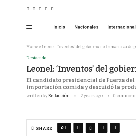
Inicio
Nacionales
Internaciona
Home
»
Leonel: ‘Inventos’ del gobierno no frenan alza de 
Destacado
Leonel: ‘Inventos’ del gobie
El candidato presidencial de Fuerza del
importación comida y descuidó la prod
written by
Redacción
2 years ago
0 commen
0
SHARE