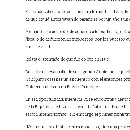
Fernández dio a conocer que para fomentar el empleo e
de que estudiantes vayan de pasantías por un año a un 
Mediante ese acuerdo, de acuerdo a lo explicado, el Gob
fiscal o de deducción de impuestos, por los puestos 
años de edad.
Relata el atentado de que fue objeto en Haití
Durante el desarrollo de su segundo Gobierno, especí
Haití para sostener un encuentro con el entonces prim
Gobierno ubicado en Puerto Príncipe.
En esa oportunidad, mientras ya se encontraba dentro 
de la República le hizo la salvedad a Latortue de que ha
estaba intensificando”, sin embargo el primer ministro 
“No era una protesta contra nosotros, sino una protes