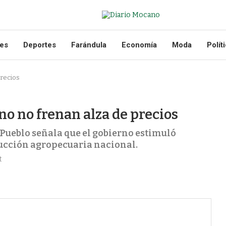
les
Deportes
Farándula
Economía
Moda
Polít
precios
rno no frenan alza de precios
 Pueblo señala que el gobierno estimuló
ucción agropecuaria nacional.
t