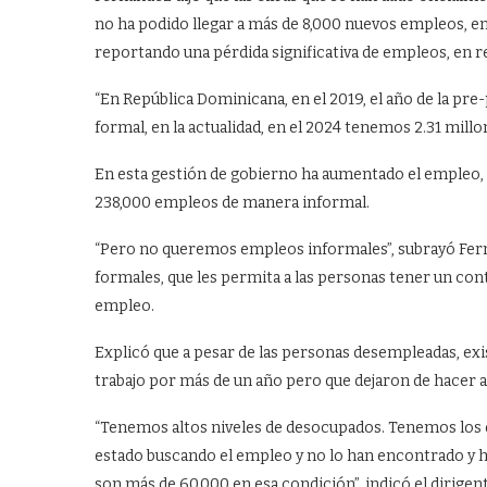
no ha podido llegar a más de 8,000 nuevos empleos, en 
reportando una pérdida significativa de empleos, en r
“En República Dominicana, en el 2019, el año de la pr
formal, en la actualidad, en el 2024 tenemos 2.31 mill
En esta gestión de gobierno ha aumentado el empleo, 
238,000 empleos de manera informal.
“Pero no queremos empleos informales”, subrayó Fern
formales, que les permita a las personas tener un contra
empleo.
Explicó que a pesar de las personas desempleadas, exi
trabajo por más de un año pero que dejaron de hacer 
“Tenemos altos niveles de desocupados. Tenemos los 
estado buscando el empleo y no lo han encontrado y ha
son más de 60,000 en esa condición”, indicó el dirigent