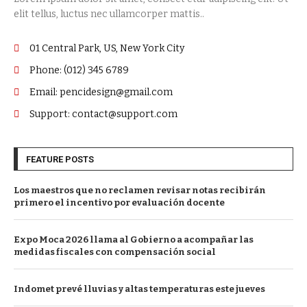
elit tellus, luctus nec ullamcorper mattis..
01 Central Park, US, New York City
Phone: (012) 345 6789
Email: pencidesign@gmail.com
Support: contact@support.com
FEATURE POSTS
Los maestros que no reclamen revisar notas recibirán
primero el incentivo por evaluación docente
Expo Moca 2026 llama al Gobierno a acompañar las
medidas fiscales con compensación social
Indomet prevé lluvias y altas temperaturas este jueves