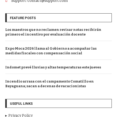
Support: contact@support.com
FEATURE POSTS
Los maestros que no reclamen revisar notas recibirán
primero el incentivo por evaluación docente
Expo Moca 2026 llama al Gobierno a acompañar las
medidas fiscales con compensación social
Indomet prevé lluvias y altas temperaturas este jueves
Incendio arrasa con el campamento Comatillo en
Bayaguana; sacan a decenas de vacacionistas
USEFUL LINKS
Privacy Policy