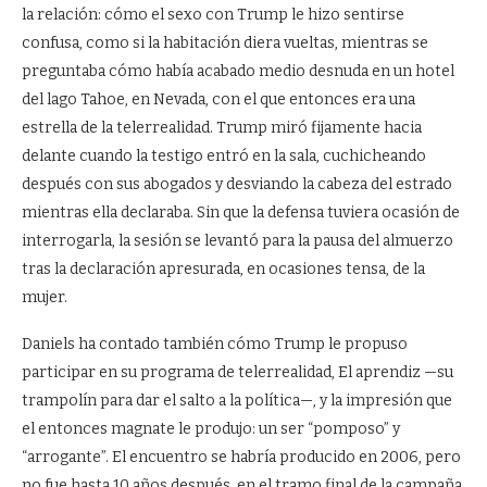
la relación: cómo el sexo con Trump le hizo sentirse
confusa, como si la habitación diera vueltas, mientras se
preguntaba cómo había acabado medio desnuda en un hotel
del lago Tahoe, en Nevada, con el que entonces era una
estrella de la telerrealidad. Trump miró fijamente hacia
delante cuando la testigo entró en la sala, cuchicheando
después con sus abogados y desviando la cabeza del estrado
mientras ella declaraba. Sin que la defensa tuviera ocasión de
interrogarla, la sesión se levantó para la pausa del almuerzo
tras la declaración apresurada, en ocasiones tensa, de la
mujer.
Daniels ha contado también cómo Trump le propuso
participar en su programa de telerrealidad, El aprendiz —su
trampolín para dar el salto a la política—, y la impresión que
el entonces magnate le produjo: un ser “pomposo” y
“arrogante”. El encuentro se habría producido en 2006, pero
no fue hasta 10 años después, en el tramo final de la campaña