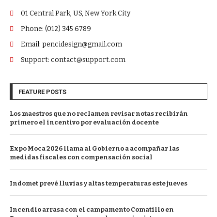
01 Central Park, US, New York City
Phone: (012) 345 6789
Email: pencidesign@gmail.com
Support: contact@support.com
FEATURE POSTS
Los maestros que no reclamen revisar notas recibirán
primero el incentivo por evaluación docente
Expo Moca 2026 llama al Gobierno a acompañar las
medidas fiscales con compensación social
Indomet prevé lluvias y altas temperaturas este jueves
Incendio arrasa con el campamento Comatillo en