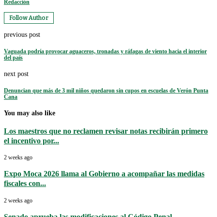
Redacción
Follow Author
previous post
Vaguada podría provocar aguaceros, tronadas y ráfagas de viento hacia el interior
del país
next post
Denuncian que más de 3 mil niños quedaron sin cupos en escuelas de Verón Punta
Cana
You may also like
Los maestros que no reclamen revisar notas recibirán primero
el incentivo por...
2 weeks ago
Expo Moca 2026 llama al Gobierno a acompañar las medidas
fiscales con...
2 weeks ago
Senado aprueba las modificaciones al Código Penal