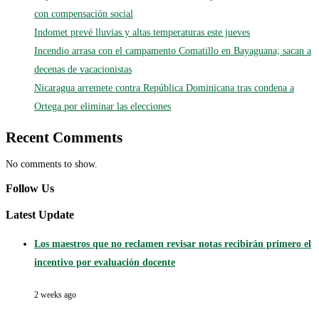
con compensación social
Indomet prevé lluvias y altas temperaturas este jueves
Incendio arrasa con el campamento Comatillo en Bayaguana; sacan a
decenas de vacacionistas
Nicaragua arremete contra República Dominicana tras condena a
Ortega por eliminar las elecciones
Recent Comments
No comments to show.
Follow Us
Latest Update
Los maestros que no reclamen revisar notas recibirán primero el
incentivo por evaluación docente
2 weeks ago