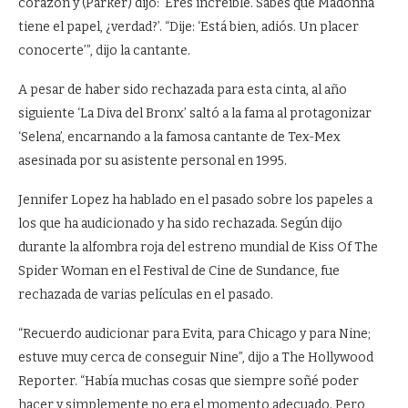
corazón y (Parker) dijo: ‘Eres increíble. Sabes que Madonna
tiene el papel, ¿verdad?’. “Dije: ‘Está bien, adiós. Un placer
conocerte’”, dijo la cantante.
A pesar de haber sido rechazada para esta cinta, al año
siguiente ‘La Diva del Bronx’ saltó a la fama al protagonizar
‘Selena’, encarnando a la famosa cantante de Tex-Mex
asesinada por su asistente personal en 1995.
Jennifer Lopez ha hablado en el pasado sobre los papeles a
los que ha audicionado y ha sido rechazada. Según dijo
durante la alfombra roja del estreno mundial de Kiss Of The
Spider Woman en el Festival de Cine de Sundance, fue
rechazada de varias películas en el pasado.
“Recuerdo audicionar para Evita, para Chicago y para Nine;
estuve muy cerca de conseguir Nine”, dijo a The Hollywood
Reporter. “Había muchas cosas que siempre soñé poder
hacer y simplemente no era el momento adecuado. Pero