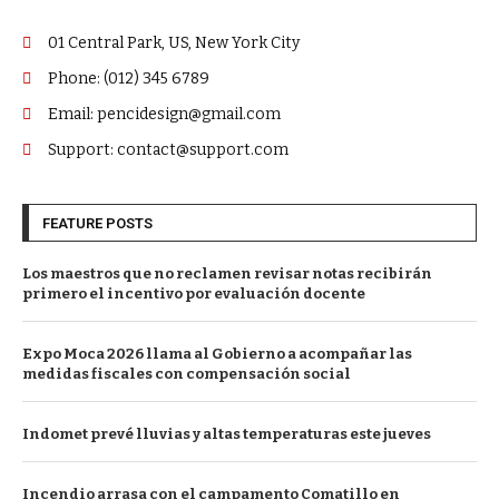
01 Central Park, US, New York City
Phone: (012) 345 6789
Email: pencidesign@gmail.com
Support: contact@support.com
FEATURE POSTS
Los maestros que no reclamen revisar notas recibirán
primero el incentivo por evaluación docente
Expo Moca 2026 llama al Gobierno a acompañar las
medidas fiscales con compensación social
Indomet prevé lluvias y altas temperaturas este jueves
Incendio arrasa con el campamento Comatillo en