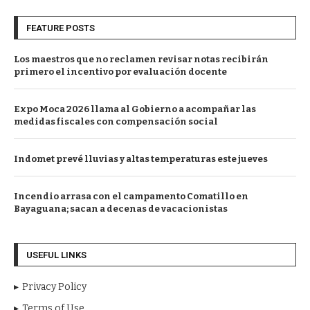
FEATURE POSTS
Los maestros que no reclamen revisar notas recibirán
primero el incentivo por evaluación docente
Expo Moca 2026 llama al Gobierno a acompañar las
medidas fiscales con compensación social
Indomet prevé lluvias y altas temperaturas este jueves
Incendio arrasa con el campamento Comatillo en
Bayaguana; sacan a decenas de vacacionistas
USEFUL LINKS
Privacy Policy
Terms of Use