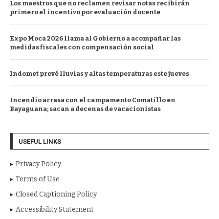
Los maestros que no reclamen revisar notas recibirán
primero el incentivo por evaluación docente
Expo Moca 2026 llama al Gobierno a acompañar las
medidas fiscales con compensación social
Indomet prevé lluvias y altas temperaturas este jueves
Incendio arrasa con el campamento Comatillo en
Bayaguana; sacan a decenas de vacacionistas
USEFUL LINKS
Privacy Policy
Terms of Use
Closed Captioning Policy
Accessibility Statement