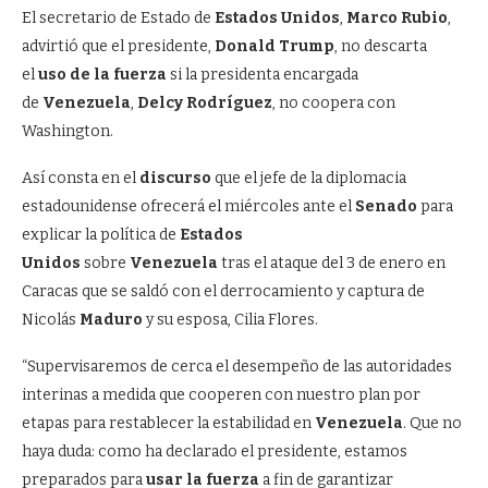
El secretario de Estado de
Estados Unidos
,
Marco Rubio
,
advirtió que el presidente,
Donald Trump
, no descarta
el
uso de la fuerza
si la presidenta encargada
de
Venezuela
,
Delcy Rodríguez
, no coopera con
Washington.
Así consta en el
discurso
que el jefe de la diplomacia
estadounidense ofrecerá el miércoles ante el
Senado
para
explicar la política de
Estados
Unidos
sobre
Venezuela
tras el ataque del 3 de enero en
Caracas que se saldó con el derrocamiento y captura de
Nicolás
Maduro
y su esposa, Cilia Flores.
“Supervisaremos de cerca el desempeño de las autoridades
interinas a medida que cooperen con nuestro plan por
etapas para restablecer la estabilidad en
Venezuela
. Que no
haya duda: como ha declarado el presidente, estamos
preparados para
usar la fuerza
a fin de garantizar