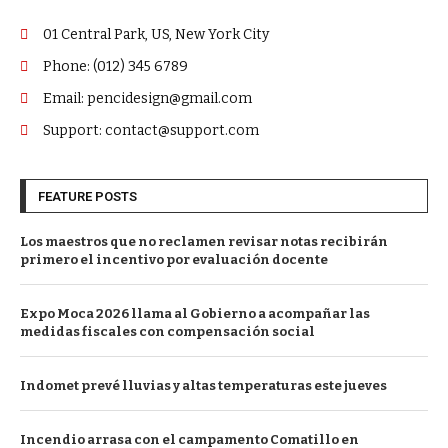
01 Central Park, US, New York City
Phone: (012) 345 6789
Email: pencidesign@gmail.com
Support: contact@support.com
FEATURE POSTS
Los maestros que no reclamen revisar notas recibirán
primero el incentivo por evaluación docente
Expo Moca 2026 llama al Gobierno a acompañar las
medidas fiscales con compensación social
Indomet prevé lluvias y altas temperaturas este jueves
Incendio arrasa con el campamento Comatillo en