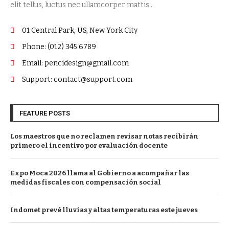
elit tellus, luctus nec ullamcorper mattis..
01 Central Park, US, New York City
Phone: (012) 345 6789
Email: pencidesign@gmail.com
Support: contact@support.com
FEATURE POSTS
Los maestros que no reclamen revisar notas recibirán
primero el incentivo por evaluación docente
Expo Moca 2026 llama al Gobierno a acompañar las
medidas fiscales con compensación social
Indomet prevé lluvias y altas temperaturas este jueves