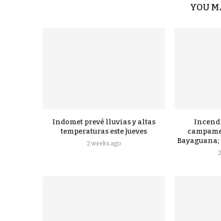
YOU M
Indomet prevé lluvias y altas
Incendi
temperaturas este jueves
campamen
Bayaguana; s
2 weeks ago