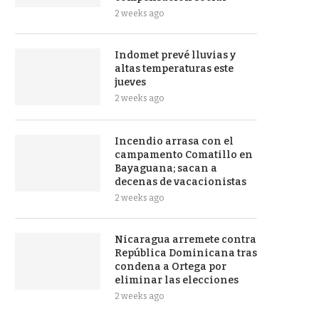
2 weeks ago
Indomet prevé lluvias y
altas temperaturas este
jueves
2 weeks ago
Incendio arrasa con el
campamento Comatillo en
Bayaguana; sacan a
decenas de vacacionistas
2 weeks ago
Nicaragua arremete contra
República Dominicana tras
condena a Ortega por
eliminar las elecciones
2 weeks ago