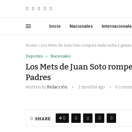
Inicio
Nacionales
Internacionale
Home
»
Los Mets de Juan Soto rompen mala racha y ganan 
Deportes
Nacionales
Los Mets de Juan Soto rompe
Padres
written by
Redacción
2 months ago
0 comm
0
SHARE