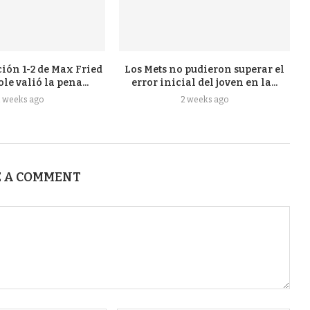
ión 1-2 de Max Fried
Los Mets no pudieron superar el
ole valió la pena...
error inicial del joven en la...
2 weeks ago
2 weeks ago
 A COMMENT