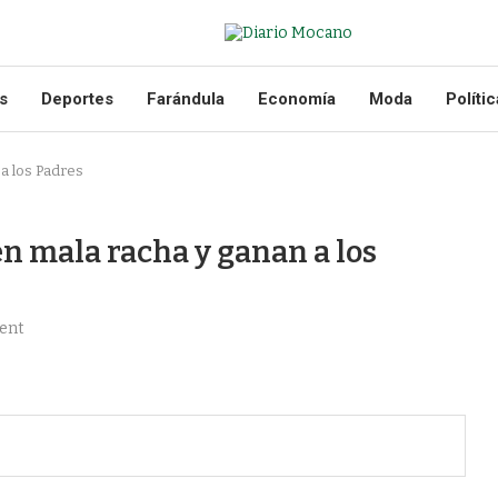
s
Deportes
Farándula
Economía
Moda
Polític
a los Padres
n mala racha y ganan a los
ent