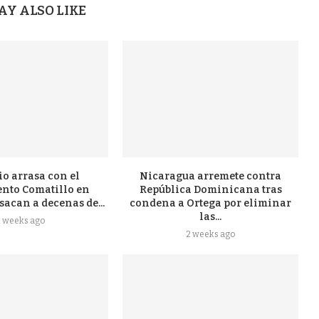
AY ALSO LIKE
o arrasa con el
Nicaragua arremete contra
to Comatillo en
República Dominicana tras
acan a decenas de...
condena a Ortega por eliminar
las...
2 weeks ago
2 weeks ago