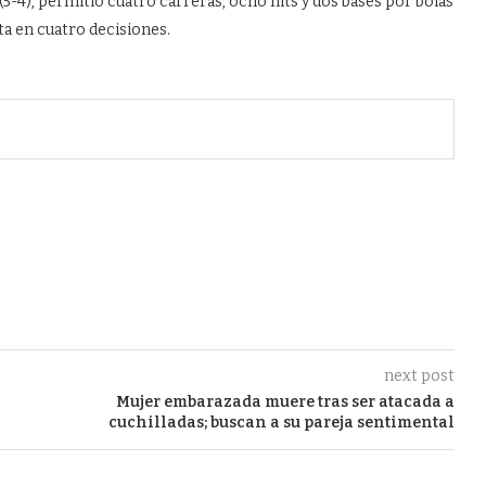
5-4), permitió cuatro carreras, ocho hits y dos bases por bolas
ta en cuatro decisiones.
next post
Mujer embarazada muere tras ser atacada a
cuchilladas; buscan a su pareja sentimental