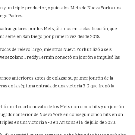
y un triple productor, y guio a los Mets de Nueva York a una
iego Padres.
angulares por los Mets, últimos en la clasificación, que
una serie en San Diego por primera vez desde 2018.
adas de relevo largo, mientras Nueva York utilizó a seis
El venezolano Freddy Fermín conectó un jonrón e impulsó las
urnos anteriores antes de enlazar su primer jonrón de la
as en la séptima entrada de una victoria 3-2 que frenó la
ió en el cuarto novato de los Mets con cinco hits y un jonrón
 jugador anterior de Nueva York en conseguir cinco hits en un
riples en una victoria 9-0 en Arizona el 6 de julio de 2023.