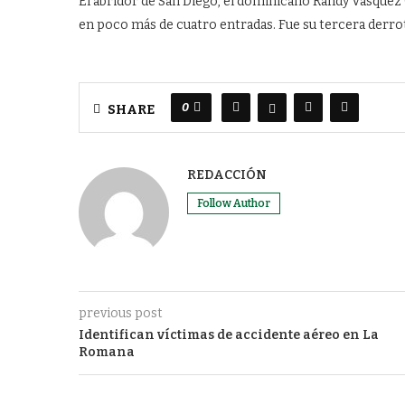
El abridor de San Diego, el dominicano Randy Vásquez (
en poco más de cuatro entradas. Fue su tercera derro
0
SHARE
REDACCIÓN
Follow Author
previous post
Identifican víctimas de accidente aéreo en La
Romana