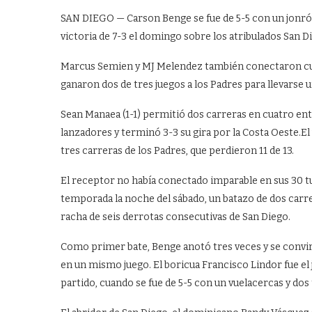
SAN DIEGO — Carson Benge se fue de 5-5 con un jonrón 
victoria de 7-3 el domingo sobre los atribulados San D
Marcus Semien y MJ Melendez también conectaron cuadr
ganaron dos de tres juegos a los Padres para llevarse 
Sean Manaea (1-1) permitió dos carreras en cuatro entr
lanzadores y terminó 3-3 su gira por la Costa Oeste.
tres carreras de los Padres, que perdieron 11 de 13.
El receptor no había conectado imparable en sus 30 t
temporada la noche del sábado, un batazo de dos carrer
racha de seis derrotas consecutivas de San Diego.
Como primer bate, Benge anotó tres veces y se convirt
en un mismo juego. El boricua Francisco Lindor fue el
partido, cuando se fue de 5-5 con un vuelacercas y dos t