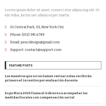
Lorem ipsum dolor sit amet, consect etur adipiscing elit. Ut
elit tellus, luctus nec ullamcorper mattis..
01 Central Park, US, New York City
Phone: (012) 345 6789
Email: pencidesign@gmail.com
Support: contact@support.com
FEATURE POSTS
Los maestros que no reclamen revisar notas recibirán
primero el incentivo por evaluación docente
Expo Moca 2026 llama al Gobierno a acompañar las
medidas fiscales con compensación social