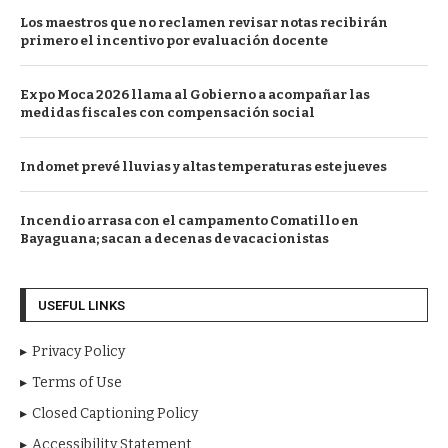
Los maestros que no reclamen revisar notas recibirán
primero el incentivo por evaluación docente
Expo Moca 2026 llama al Gobierno a acompañar las
medidas fiscales con compensación social
Indomet prevé lluvias y altas temperaturas este jueves
Incendio arrasa con el campamento Comatillo en
Bayaguana; sacan a decenas de vacacionistas
USEFUL LINKS
Privacy Policy
Terms of Use
Closed Captioning Policy
Accessibility Statement