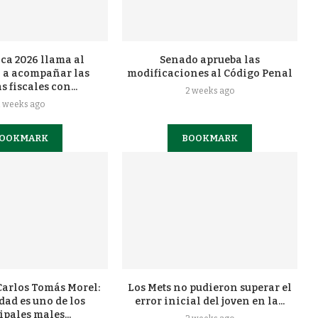
ca 2026 llama al
Senado aprueba las
 a acompañar las
modificaciones al Código Penal
 fiscales con...
2 weeks ago
2 weeks ago
OOKMARK
BOOKMARK
arlos Tomás Morel:
Los Mets no pudieron superar el
dad es uno de los
error inicial del joven en la...
ipales males...