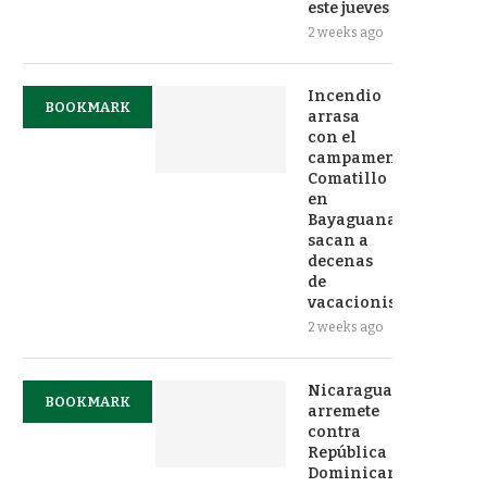
este jueves
2 weeks ago
Incendio
BOOKMARK
arrasa
con el
campamento
Comatillo
en
Bayaguana;
sacan a
decenas
de
vacacionistas
2 weeks ago
Nicaragua
BOOKMARK
arremete
contra
República
Dominicana