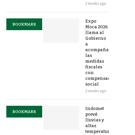
2 weeks ago
Expo
BOOKMARK
Moca 2026
llama al
Gobierno
a
acompañar
las
medidas
fiscales
con
compensación
social
2 weeks ago
Indomet
BOOKMARK
prevé
lluvias y
altas
temperaturas