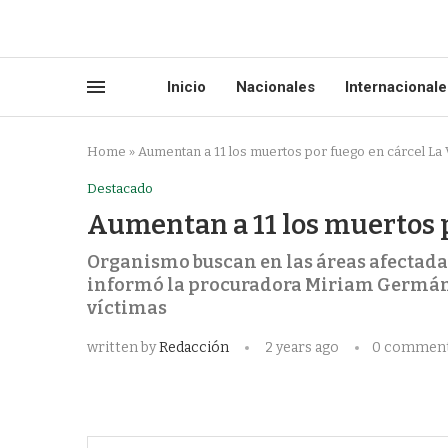
Inicio
Nacionales
Internacionale
Home
»
Aumentan a 11 los muertos por fuego en cárcel La V
Destacado
Aumentan a 11 los muertos p
Organismo buscan en las áreas afectadas
informó la procuradora Miriam Germán y 
víctimas
written by
Redacción
2 years ago
0 commen