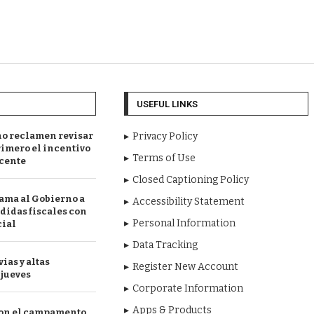
USEFUL LINKS
no reclamen revisar
Privacy Policy
rimero el incentivo
Terms of Use
cente
Closed Captioning Policy
ama al Gobierno a
Accessibility Statement
idas fiscales con
Personal Information
ial
Data Tracking
ias y altas
Register New Account
 jueves
Corporate Information
Apps & Products
con el campamento