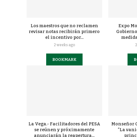
Los maestros que no reclamen
Expo Mo
revisar notas recibirán primero
Gobierno
el incentivo por...
medidas
2 weeks ago
BOOKMARK
B
La Vega.- Facilitadores del PESA
Monseñor C
se reúnen y próximamente
“La vani
anunciarán la reapertura...
princ