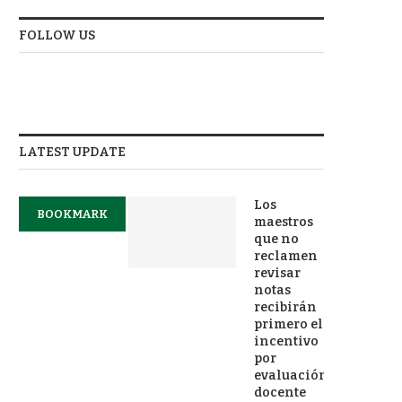
FOLLOW US
LATEST UPDATE
Los
BOOKMARK
maestros
que no
reclamen
revisar
notas
recibirán
primero el
incentivo
por
evaluación
docente