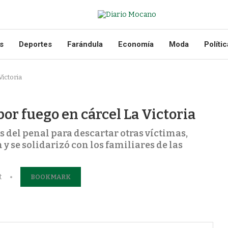
s
Deportes
Farándula
Economía
Moda
Polític
ictoria
or fuego en cárcel La Victoria
 del penal para descartar otras víctimas,
se solidarizó con los familiares de las
t
BOOKMARK