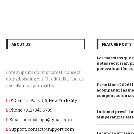
ABOUT US
FEATURE POSTS
Los maestros que 
notas recibirán p
por evaluación do
Lorem ipsum dolor sit amet, consect
etur adipiscing elit. Ut elit tellus, luctus
Expo Moca 2026 ll
nec ullamcorper mattis..
acompañar las med
compensación soc
01 Central Park, US, New York City
Phone: (012) 345 6789
Indomet prevé lluv
temperaturas este
Email: pencidesign@gmail.com
Support: contact@support.com
Incendio arrasa 