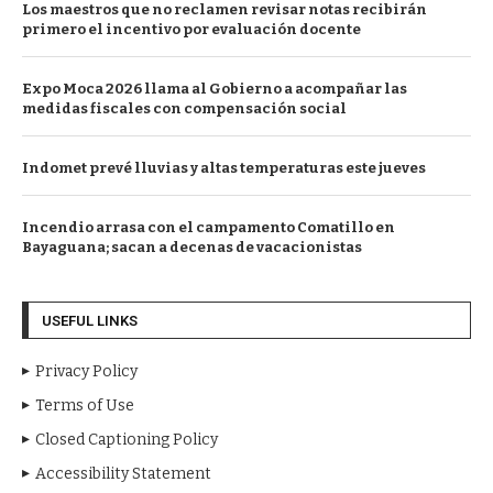
Los maestros que no reclamen revisar notas recibirán
primero el incentivo por evaluación docente
Expo Moca 2026 llama al Gobierno a acompañar las
medidas fiscales con compensación social
Indomet prevé lluvias y altas temperaturas este jueves
Incendio arrasa con el campamento Comatillo en
Bayaguana; sacan a decenas de vacacionistas
USEFUL LINKS
Privacy Policy
Terms of Use
Closed Captioning Policy
Accessibility Statement