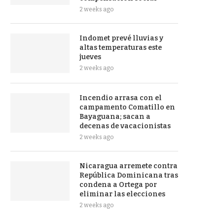
2 weeks ago
Indomet prevé lluvias y
altas temperaturas este
jueves
2 weeks ago
Incendio arrasa con el
campamento Comatillo en
Bayaguana; sacan a
decenas de vacacionistas
2 weeks ago
Nicaragua arremete contra
República Dominicana tras
condena a Ortega por
eliminar las elecciones
2 weeks ago