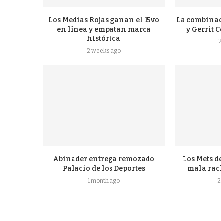
Los Medias Rojas ganan el 15vo
La combinac
en línea y empatan marca
y Gerrit C
histórica
2 weeks ago
Abinader entrega remozado
Los Mets d
Palacio de los Deportes
mala rach
1 month ago
2