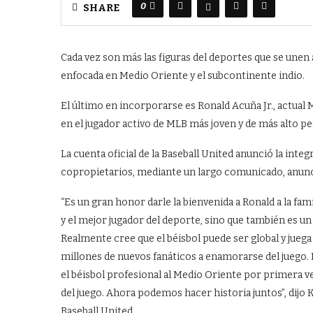
0
SHARE
Cada vez son más las figuras del deportes que se unen a
enfocada en Medio Oriente y el subcontinente indio.
El último en incorporarse es Ronald Acuña Jr., actual 
en el jugador activo de MLB más joven y de más alto per
La cuenta oficial de la Baseball United anunció la inte
copropietarios, mediante un largo comunicado, anu
“Es un gran honor darle la bienvenida a Ronald a la fam
y el mejor jugador del deporte, sino que también es un 
Realmente cree que el béisbol puede ser global y juega 
millones de nuevos fanáticos a enamorarse del juego. 
el béisbol profesional al Medio Oriente por primera v
del juego. Ahora podemos hacer historia juntos”, dijo 
Baseball United.