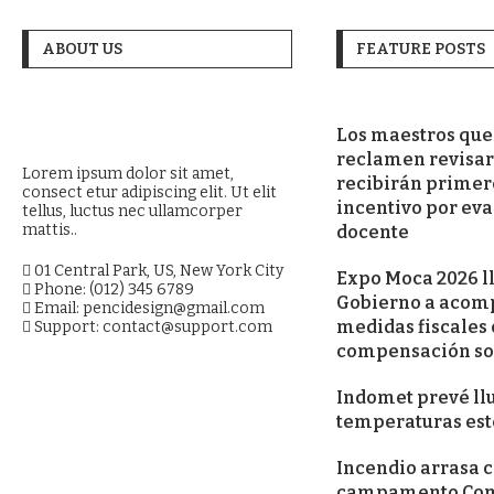
ABOUT US
FEATURE POSTS
Los maestros que
reclamen revisar
Lorem ipsum dolor sit amet,
recibirán primer
consect etur adipiscing elit. Ut elit
incentivo por ev
tellus, luctus nec ullamcorper
mattis..
docente
01 Central Park, US, New York City
Expo Moca 2026 l
Phone: (012) 345 6789
Gobierno a acom
Email: pencidesign@gmail.com
medidas fiscales
Support: contact@support.com
compensación so
Indomet prevé llu
temperaturas est
Incendio arrasa c
campamento Coma