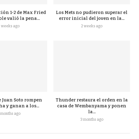
ión 1-2 de Max Fried
Los Mets no pudieron superar el
ole valió la pena...
error inicial del joven en la...
2 weeks ago
2 weeks ago
e Juan Soto rompen
Thunder restaura el orden en la
a y ganan a los...
casa de Wembanyama y ponen
la...
 months ago
3 months ago