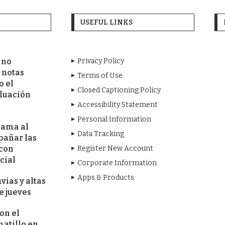
USEFUL LINKS
 no
Privacy Policy
 notas
Terms of Use
o el
Closed Captioning Policy
aluación
Accessibility Statement
Personal Information
lama al
Data Tracking
pañar las
 con
Register New Account
cial
Corporate Information
Apps & Products
vias y altas
e jueves
on el
tillo en