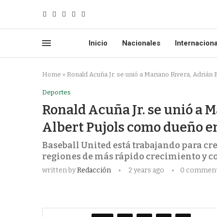
Inicio
Nacionales
Internacion
Home
»
Ronald Acuña Jr. se unió a Mariano Rivera, Adrián 
Deportes
Ronald Acuña Jr. se unió a M
Albert Pujols como dueño e
Baseball United está trabajando para cre
regiones de más rápido crecimiento y c
written by
Redacción
2 years ago
0 commen