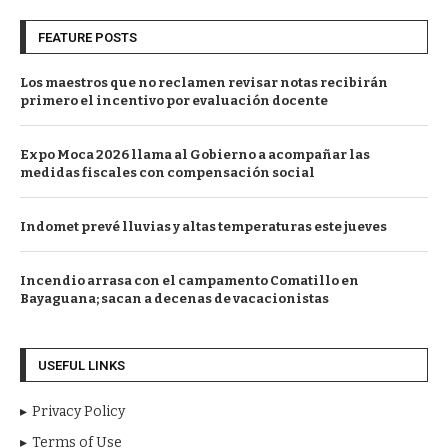
FEATURE POSTS
Los maestros que no reclamen revisar notas recibirán
primero el incentivo por evaluación docente
Expo Moca 2026 llama al Gobierno a acompañar las
medidas fiscales con compensación social
Indomet prevé lluvias y altas temperaturas este jueves
Incendio arrasa con el campamento Comatillo en
Bayaguana; sacan a decenas de vacacionistas
USEFUL LINKS
Privacy Policy
Terms of Use