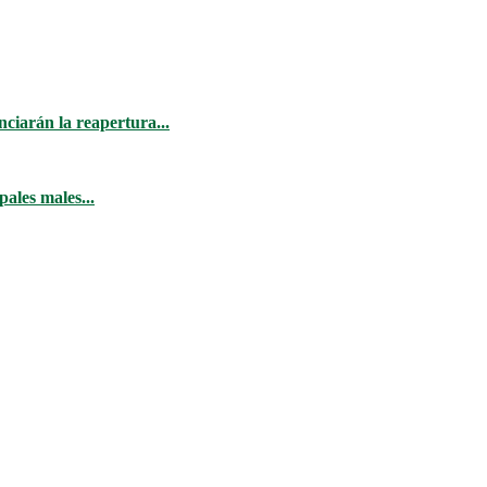
ciarán la reapertura...
ales males...