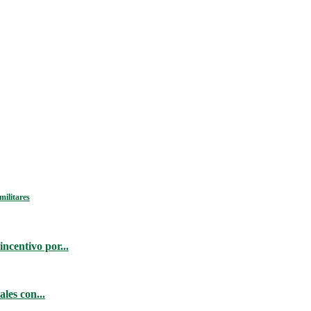
militares
ncentivo por...
les con...