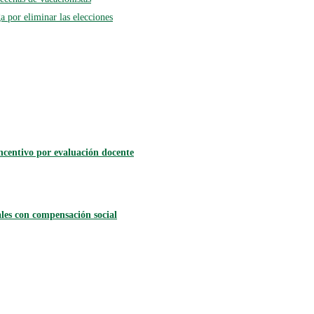
 por eliminar las elecciones
incentivo por evaluación docente
les con compensación social