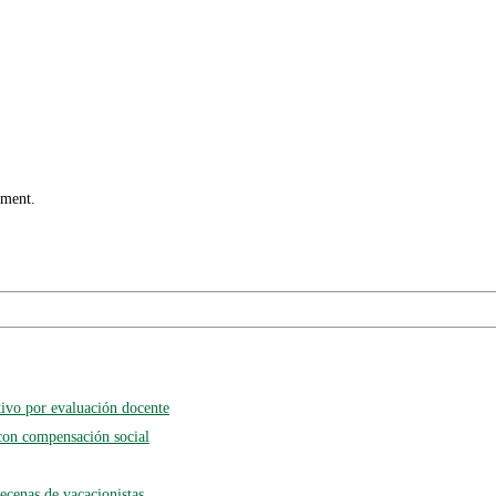
mment.
tivo por evaluación docente
con compensación social
ecenas de vacacionistas