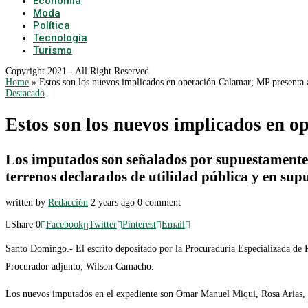
Economía
Moda
Política
Tecnología
Turismo
Copyright 2021 - All Right Reserved
Home
»
Estos son los nuevos implicados en operación Calamar; MP presenta 
Destacado
Estos son los nuevos implicados en 
Los imputados son señalados por supuestamente s
terrenos declarados de utilidad pública y en sup
written by
Redacción
2 years ago
0 comment
Share
0
Facebook
Twitter
Pinterest
Email
Santo Domingo.- El escrito depositado por la Procuraduría Especializada de P
Procurador adjunto, Wilson Camacho.
Los nuevos imputados en el expediente son Omar Manuel Miqui, Rosa Arias,