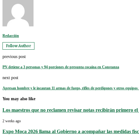
Redacción
Follow Author
previous post
PN detiene a 3 personas y 94 porciones de presunta cocaína en Constanza
next post
Apresan hombre y le incautan 11 armas de fuego, rifles de perdigones y otros equipos 
You may also like
Los maestros que no reclamen revisar notas recibirán primero el i
2 weeks ago
Expo Moca 2026 llama al Gobierno a acompañar las medidas fisca