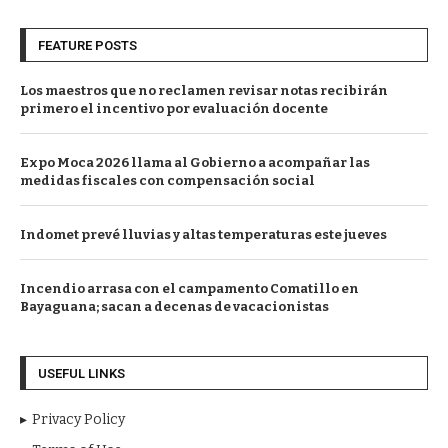
FEATURE POSTS
Los maestros que no reclamen revisar notas recibirán
primero el incentivo por evaluación docente
Expo Moca 2026 llama al Gobierno a acompañar las
medidas fiscales con compensación social
Indomet prevé lluvias y altas temperaturas este jueves
Incendio arrasa con el campamento Comatillo en
Bayaguana; sacan a decenas de vacacionistas
USEFUL LINKS
Privacy Policy