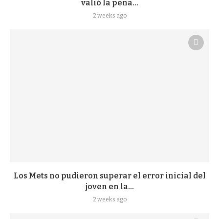
valió la pena...
2 weeks ago
Los Mets no pudieron superar el error inicial del
joven en la...
2 weeks ago