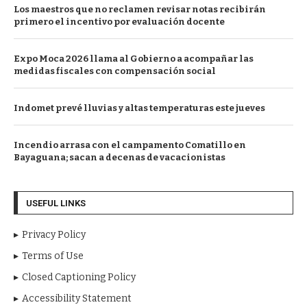
Los maestros que no reclamen revisar notas recibirán
primero el incentivo por evaluación docente
Expo Moca 2026 llama al Gobierno a acompañar las
medidas fiscales con compensación social
Indomet prevé lluvias y altas temperaturas este jueves
Incendio arrasa con el campamento Comatillo en
Bayaguana; sacan a decenas de vacacionistas
USEFUL LINKS
Privacy Policy
Terms of Use
Closed Captioning Policy
Accessibility Statement