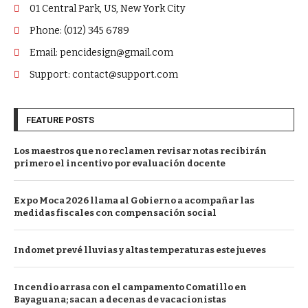
01 Central Park, US, New York City
Phone: (012) 345 6789
Email: pencidesign@gmail.com
Support: contact@support.com
FEATURE POSTS
Los maestros que no reclamen revisar notas recibirán
primero el incentivo por evaluación docente
Expo Moca 2026 llama al Gobierno a acompañar las
medidas fiscales con compensación social
Indomet prevé lluvias y altas temperaturas este jueves
Incendio arrasa con el campamento Comatillo en
Bayaguana; sacan a decenas de vacacionistas