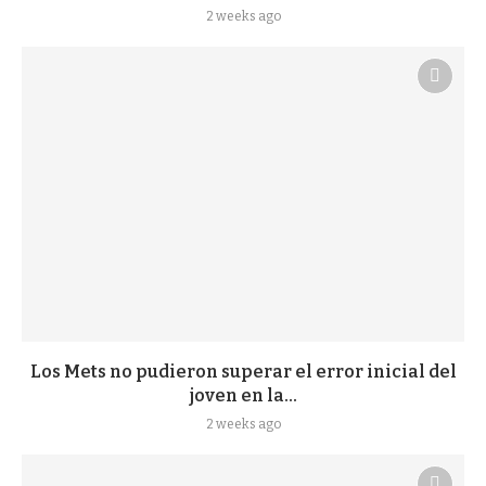
2 weeks ago
Los Mets no pudieron superar el error inicial del
joven en la...
2 weeks ago