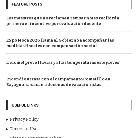
FEATURE POSTS
Los maestros que no reclamen revisar notas recibirán
primero el incentivo por evaluación docente
Expo Moca 2026 llama al Gobierno a acompañar las
medidas fiscales con compensación social
Indomet prevé lluvias y altas temperaturas este jueves
Incendio arrasa con el campamento Comatillo en
Bayaguana; sacan a decenas de vacacionistas
USEFUL LINKS
Privacy Policy
Terms of Use