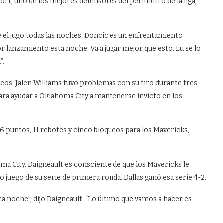
ort, uno de los mejores defensores del perímetro de la liga,
e el jugo todas las noches. Doncic es un enfrentamiento
or lanzamiento esta noche. Va a jugar mejor que esto. Lu se lo
”.
eos. Jalen Williams tuvo problemas con su tiro durante tres
para ayudar a Oklahoma City a mantenerse invicto en los
6 puntos, 11 rebotes y cinco bloqueos para los Mavericks,
ma City. Daigneault es consciente de que los Mavericks le
 juego de su serie de primera ronda. Dallas ganó esa serie 4-2.
 noche”, dijo Daigneault. “Lo último que vamos a hacer es