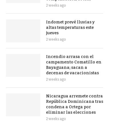
2 weeks ago
Indomet prevé lluvias y
altas temperaturas este
jueves
2 weeks ago
Incendio arrasa con el
campamento Comatillo en
Bayaguana; sacan a
decenas de vacacionistas
2 weeks ago
Nicaragua arremete contra
República Dominicana tras
condena a Ortega por
eliminar las elecciones
2 weeks ago