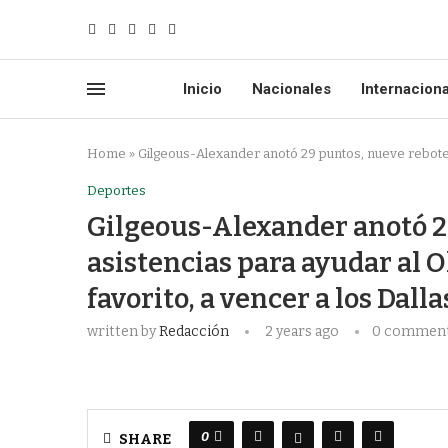
Inicio
Nacionales
Internacion
Home
»
Gilgeous-Alexander anotó 29 puntos, nueve rebotes
Deportes
Gilgeous-Alexander anotó 2
asistencias para ayudar al
favorito, a vencer a los Dall
written by
Redacción
2 years ago
0 commen
0
SHARE