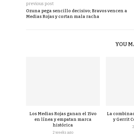
previous post
Ozuna pega sencillo decisivo; Bravos vencen a
Medias Rojas y cortan mala racha
YOU M
Los Medias Rojas ganan el 15vo
La combinac
en línea y empatan marca
y Gerrit C
histórica
2 weeks ago