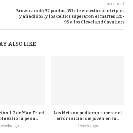
next post
Brown anotó 32 puntos, White encestó siete triples
y añadió 25, y los Celtics superaron el martes 120-
95 a los Cleveland Cavaliers
AY ALSO LIKE
ión 1-2 de Max Fried
Los Mets no pudieron superar el
ole valió la pena...
error inicial del joven en la...
2 weeks ago
2 weeks ago