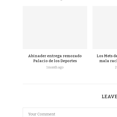
Abinader entrega remozado
Los Mets d
Palacio de los Deportes
mala rach
1 month ago
2
LEAVE