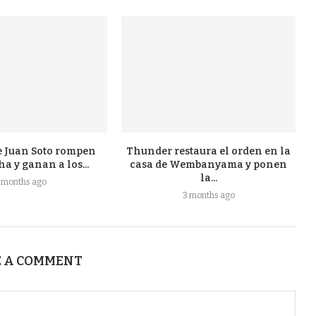
e Juan Soto rompen
Thunder restaura el orden en la
a y ganan a los...
casa de Wembanyama y ponen
la...
 months ago
3 months ago
 A COMMENT