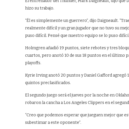
El entrenador del Thunder, Mark Daigneault, dijo que D
hizo su trabajo.
“Él es simplemente un guerrero”, dijo Daigneault. “Tra
realmente difícil y un gran jugador que no tuvo su mej
puso difícil. Pensé que nuestro equipo se lo puso difícil
Holmgren añadió 19 puntos, siete rebotes y tres bloqu
cuartos, pero anotó 10 de sus 18 puntos en el último 
playoffs.
Kyrie Irving anotó 20 puntos y Daniel Gafford agregó 1
quintos preclasificados.
El segundo juego será el jueves por la noche en Oklaho
robaron la cancha a Los Angeles Clippers en el segundo
“Creo que podemos esperar que jueguen mejor que esta
subestimar a este oponente”.