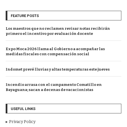
FEATURE POSTS
Los maestros que no reclamen revisar notas recibirán
primero el incentivo por evaluación docente
Expo Moca 2026 llama al Gobierno a acompañar las
medidas fiscales con compensación social
Indomet prevé lluvias y altas temperaturas este jueves
Incendio arrasa con el campamento Comatillo en
Bayaguana; sacan a decenas de vacacionistas
USEFUL LINKS
Privacy Policy