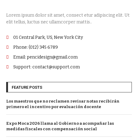
Lorem ipsum dolor sit amet, consect etur adipiscing elit. Ut
elit tellus, luctus nec ullamcorper mattis..
01 Central Park, US, New York City
Phone: (012) 345 6789
Email: pencidesign@gmail.com
Support: contact@support.com
FEATURE POSTS
Los maestros que no reclamen revisar notas recibirán
primero el incentivo por evaluación docente
Expo Moca 2026 llama al Gobierno a acompañar las
medidas fiscales con compensación social