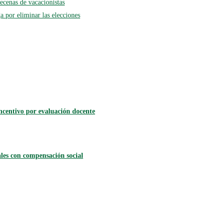
ecenas de vacacionistas
 por eliminar las elecciones
incentivo por evaluación docente
les con compensación social