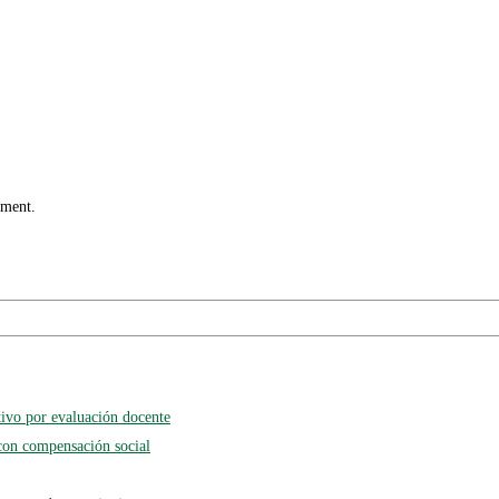
mment.
tivo por evaluación docente
con compensación social