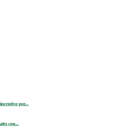
ncentivo por...
les con...