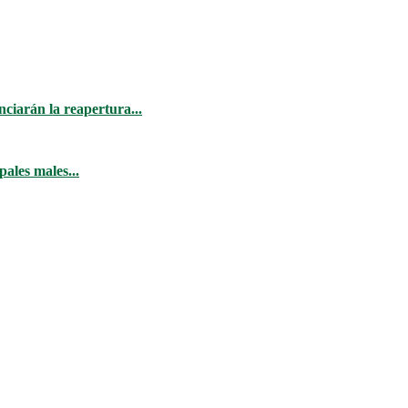
ciarán la reapertura...
ales males...