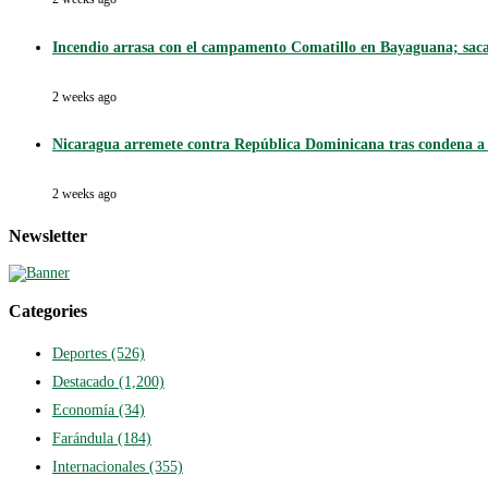
Incendio arrasa con el campamento Comatillo en Bayaguana; sacan
2 weeks ago
Nicaragua arremete contra República Dominicana tras condena a O
2 weeks ago
Newsletter
Categories
Deportes
(526)
Destacado
(1,200)
Economía
(34)
Farándula
(184)
Internacionales
(355)