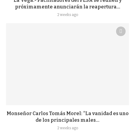
La Vega.- Facilitadores del PESA se reúnen y
próximamente anunciarán la reapertura...
2 weeks ago
Monseñor Carlos Tomás Morel: “La vanidad es uno
de los principales males...
2 weeks ago