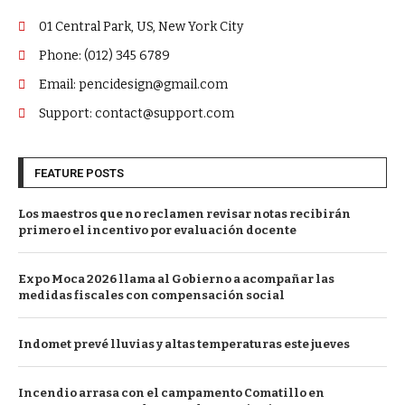
01 Central Park, US, New York City
Phone: (012) 345 6789
Email: pencidesign@gmail.com
Support: contact@support.com
FEATURE POSTS
Los maestros que no reclamen revisar notas recibirán
primero el incentivo por evaluación docente
Expo Moca 2026 llama al Gobierno a acompañar las
medidas fiscales con compensación social
Indomet prevé lluvias y altas temperaturas este jueves
Incendio arrasa con el campamento Comatillo en