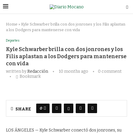
Home
»
Kyle Schwarber brilla con dos jonrones y los Filis aplastan
a los Dodgers para mantenerse con vida
Deportes
Kyle Schwarber brilla con dos jonrones y los
Filis aplastan a los Dodgers para mantenerse
con vida
written by
Redacción
10 months ago
0 comment
Bookmark
0
SHARE
LOS ÁNGELES — Kyle Schwarber conectó dos jonrones, su