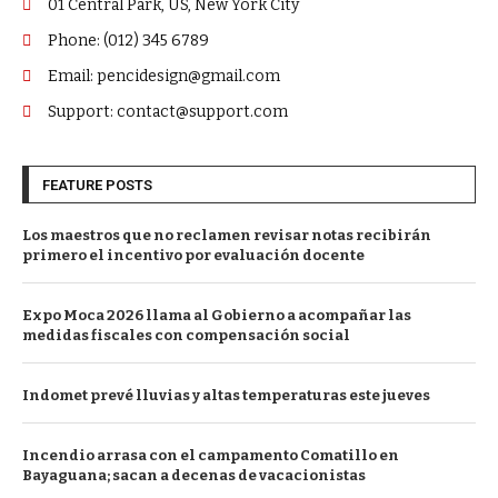
01 Central Park, US, New York City
Phone: (012) 345 6789
Email: pencidesign@gmail.com
Support: contact@support.com
FEATURE POSTS
Los maestros que no reclamen revisar notas recibirán
primero el incentivo por evaluación docente
Expo Moca 2026 llama al Gobierno a acompañar las
medidas fiscales con compensación social
Indomet prevé lluvias y altas temperaturas este jueves
Incendio arrasa con el campamento Comatillo en
Bayaguana; sacan a decenas de vacacionistas