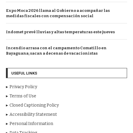
Expo Moca 2026 llama al Gobierno a acompañar las
medidas fiscales con compensación social
Indomet prevé lluvias y altas temperaturas este jueves
Incendio arrasa con el campamento Comatillo en
Bayaguana; sacan a decenas de vacacionistas
USEFUL LINKS
Privacy Policy
Terms of Use
Closed Captioning Policy
Accessibility Statement
Personal Information
Data Tracking