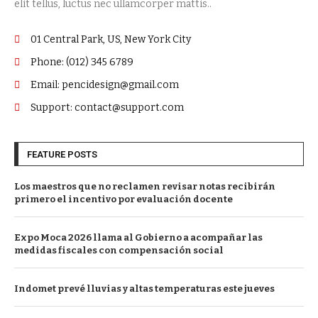
elit tellus, luctus nec ullamcorper mattis..
01 Central Park, US, New York City
Phone: (012) 345 6789
Email: pencidesign@gmail.com
Support: contact@support.com
FEATURE POSTS
Los maestros que no reclamen revisar notas recibirán
primero el incentivo por evaluación docente
Expo Moca 2026 llama al Gobierno a acompañar las
medidas fiscales con compensación social
Indomet prevé lluvias y altas temperaturas este jueves