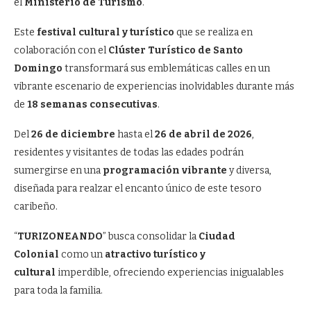
el
Ministerio de Turismo
.
Este
festival cultural y turístico
que se realiza en
colaboración con el
Clúster Turístico de Santo
Domingo
transformará sus emblemáticas calles en un
vibrante escenario de experiencias inolvidables durante más
de
18 semanas consecutivas
.
Del
26 de diciembre
hasta el
26 de abril de 2026
,
residentes y visitantes de todas las edades podrán
sumergirse en una
programación vibrante
y diversa,
diseñada para realzar el encanto único de este tesoro
caribeño.
“
TURIZONEANDO
” busca consolidar la
Ciudad
Colonial
como un
atractivo turístico y
cultural
imperdible, ofreciendo experiencias inigualables
para toda la familia.