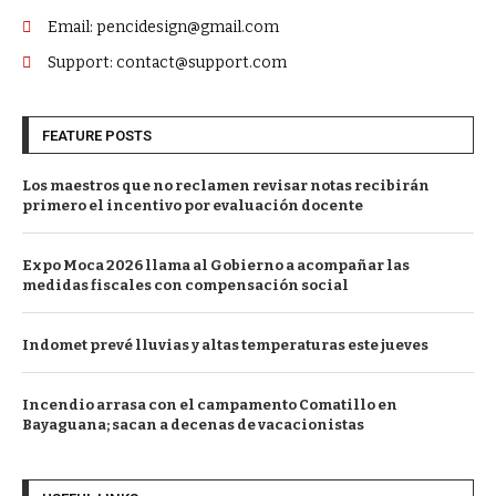
Email: pencidesign@gmail.com
Support: contact@support.com
FEATURE POSTS
Los maestros que no reclamen revisar notas recibirán
primero el incentivo por evaluación docente
Expo Moca 2026 llama al Gobierno a acompañar las
medidas fiscales con compensación social
Indomet prevé lluvias y altas temperaturas este jueves
Incendio arrasa con el campamento Comatillo en
Bayaguana; sacan a decenas de vacacionistas